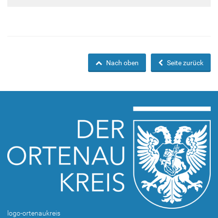
Nach oben
Seite zurück
logo-ortenaukreis