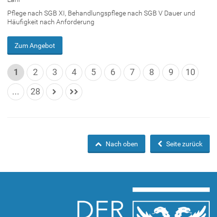
Pflege nach SGB XI, Behandlungspflege nach SGB V Dauer und
Häufigkeit nach Anforderung
Zum Angebot
1
2
3
4
5
6
7
8
9
10
...
28
Nach oben
Seite zurück