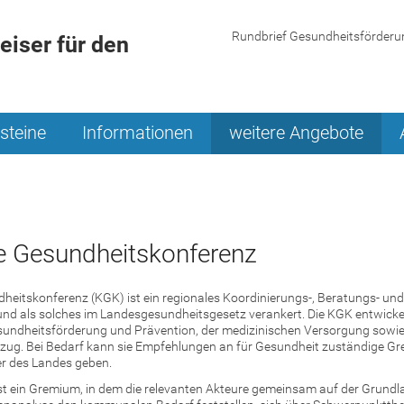
Rundbrief Gesundheitsförderu
iser für den
steine
Informationen
weitere Angebote
 Gesundheitskonferenz
eitskonferenz (KGK) ist ein regionales Koordinierungs-, Beratungs- und
d als solches im Landesgesundheitsgesetz verankert. Die KGK entwickel
esundheitsförderung und Prävention, der medizinischen Versorgung sowie
ezug. Bei Bedarf kann sie Empfehlungen an für Gesundheit zuständige G
er des Landes geben.
st ein Gremium, in dem die relevanten Akteure gemeinsam auf der Grundl