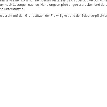
nanalyse den kommunalen Bedarf feststellen, sich über Schwerpunktt
sam nach Lösungen suchen, Handlungsempfehlungen erarbeiten und der
nd unterstützen.
s beruht auf den Grundsätzen der Freiwilligkeit und der Selbstverpflichtu