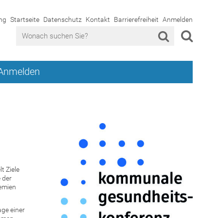
ng
Startseite
Datenschutz
Kontakt
Barrierefreiheit
Anmelden
Anmelden
t Ziele
 der
remien
age einer