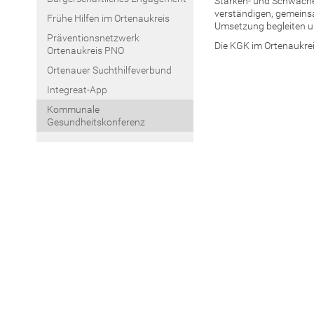
Stärken- und Schwäche
verständigen, gemein
Frühe Hilfen im Ortenaukreis
Umsetzung begleiten u
Präventionsnetzwerk
Die KGK im Ortenaukrei
Ortenaukreis PNO
Ortenauer Suchthilfeverbund
Integreat-App
Kommunale
Gesundheitskonferenz