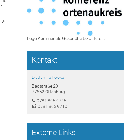
hemen
en
ng.
Logo Kommunale Gesundheitskonferenz
Kontakt
Dr. Janine Feicke
Badstraße 20
77652 Offenburg
0781 805 9725
0781 805 9710
Externe Links