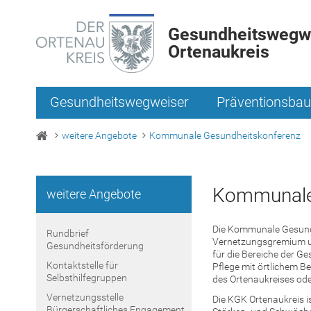
Gesundheitswegwe
Ortenaukreis
Gesundheitswegweiser
Präventionsbau
weitere Angebote
Kommunale Gesundheitskonferenz
Kommunale
weitere Angebote
Die Kommunale Gesundh
Rundbrief
Vernetzungsgremium un
Gesundheitsförderung
für die Bereiche der G
Kontaktstelle für
Pflege mit örtlichem B
Selbsthilfegruppen
des Ortenaukreises od
Vernetzungsstelle
Die KGK Ortenaukreis i
Bürgerschaftliches Engagement