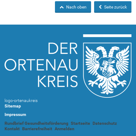
Nach oben
Seite zurück
logo-ortenaukreis
Sitemap
Impressum
Rundbrief Gesundheitsförderung
Startseite
Datenschutz
Kontakt
Barrierefreiheit
Anmelden