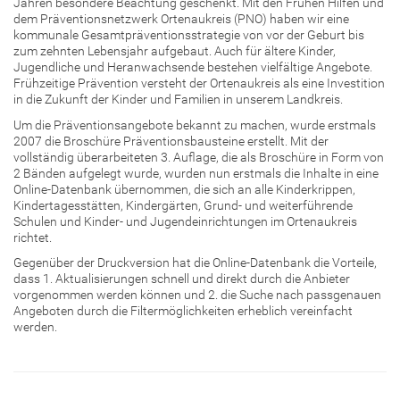
Jahren besondere Beachtung geschenkt. Mit den Frühen Hilfen und
dem Präventionsnetzwerk Ortenaukreis (PNO) haben wir eine
kommunale Gesamtpräventionsstrategie von vor der Geburt bis
zum zehnten Lebensjahr aufgebaut. Auch für ältere Kinder,
Jugendliche und Heranwachsende bestehen vielfältige Angebote.
Frühzeitige Prävention versteht der Ortenaukreis als eine Investition
in die Zukunft der Kinder und Familien in unserem Landkreis.
Um die Präventionsangebote bekannt zu machen, wurde erstmals
2007 die Broschüre Präventionsbausteine erstellt. Mit der
vollständig überarbeiteten 3. Auflage, die als Broschüre in Form von
2 Bänden aufgelegt wurde, wurden nun erstmals die Inhalte in eine
Online-Datenbank übernommen, die sich an alle Kinderkrippen,
Kindertagesstätten, Kindergärten, Grund- und weiterführende
Schulen und Kinder- und Jugendeinrichtungen im Ortenaukreis
richtet.
Gegenüber der Druckversion hat die Online-Datenbank die Vorteile,
dass 1. Aktualisierungen schnell und direkt durch die Anbieter
vorgenommen werden können und 2. die Suche nach passgenauen
Angeboten durch die Filtermöglichkeiten erheblich vereinfacht
werden.