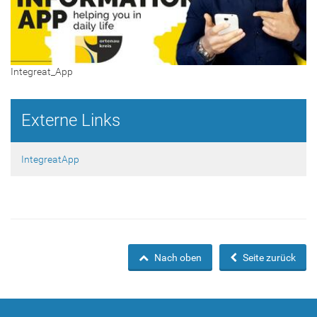
Integreat_App
Externe Links
IntegreatApp
Nach oben
Seite zurück