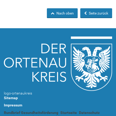
Nach oben
Seite zurück
logo-ortenaukreis
Sitemap
Impressum
Rundbrief Gesundheitsförderung
Startseite
Datenschutz