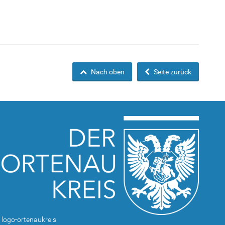
Nach oben
Seite zurück
logo-ortenaukreis