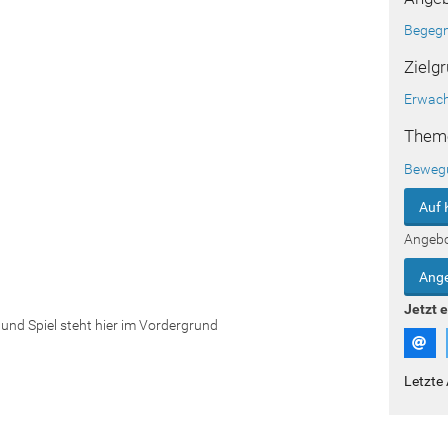
Begegn
Zielg
Erwac
Them
Beweg
Auf 
Angeb
Ange
Jetzt 
und Spiel steht hier im Vordergrund
Letzte