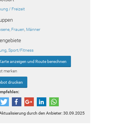
ung / Freizeit
ruppen
hsene
,
Frauen
,
Männer
engebiete
ung
,
Sport/Fitness
Karte anzeigen und Route berechnen
ot merken
bot drucken
empfehlen:
 Aktualisierung durch den Anbieter: 30.09.2025