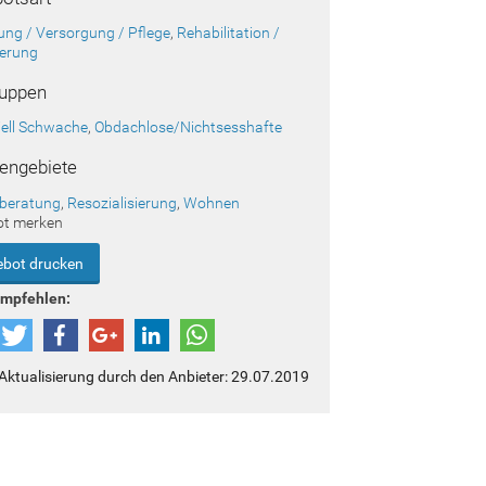
ung / Versorgung / Pflege
,
Rehabilitation /
erung
ruppen
iell Schwache
,
Obdachlose/Nichtsesshafte
engebiete
beratung
,
Resozialisierung
,
Wohnen
ot merken
bot drucken
empfehlen:
 Aktualisierung durch den Anbieter: 29.07.2019