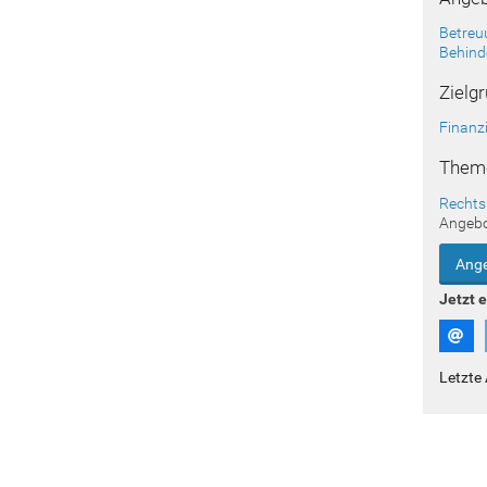
Betreu
Behind
Zielg
Finanz
Them
Rechts
Angeb
Ange
Jetzt 
Letzte