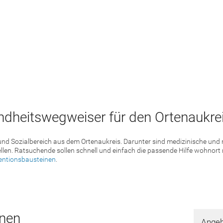
dheitswegweiser für den Ortenaukrei
 und Sozialbereich aus dem Ortenaukreis. Darunter sind medizinische un
llen. Ratsuchende sollen schnell und einfach die passende Hilfe wohnort
entionsbausteinen
.
hnen
Angeb