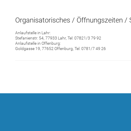
Organisatorisches / Öffnungszeiten / 
Anlaufstelle in Lahr:
Stefanienstr. 54, 77933 Lahr, Tel: 07821/3 79 92
Anlaufstelle in Offenburg:
Goldgasse 19, 77652 Offenburg, Tel: 0781/7 49 26