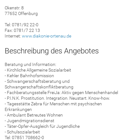
Okenstr. 8
77652 Offenburg
Tel: 0781/92 22-0
Fax: 0781/7 22 13
Internet:
www.diakonie-ortenau.de
Beschreibung des Angebotes
Beratung und Information:
- Kirchliche Allgemeine Sozialarbeit
- Kehler Bahnhofsmission
- Schwangerschaftsberatung und
Schwangerschaftskonfliktberatung
- Fachberatungsstelle FreiJa: Aktiv gegen Menschenhandel
- P.I.N.K. Prostitution. Integration. Neustart. Know-how.
- Tagesstätte Zebra für Menschen mit psychischen
Erkrankungen
- Ambulant Betreutes Wohnen
- Jugendmigrationsdienst
- Täter-Opfer-Ausgleich für Jugendliche
- Schulsozialarbeit
Tel: 07851 708662-0