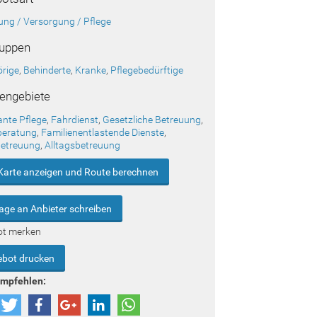
ung / Versorgung / Pflege
ruppen
rige
,
Behinderte
,
Kranke
,
Pflegebedürftige
engebiete
nte Pflege
,
Fahrdienst
,
Gesetzliche Betreuung
,
beratung
,
Familienentlastende Dienste
,
etreuung
,
Alltagsbetreuung
Karte anzeigen und Route berechnen
age an Anbieter schreiben
ot merken
bot drucken
empfehlen: