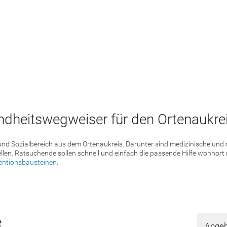
dheitswegweiser für den Ortenaukrei
 und Sozialbereich aus dem Ortenaukreis. Darunter sind medizinische un
llen. Ratsuchende sollen schnell und einfach die passende Hilfe wohnort
entionsbausteinen
.
e
Angeb