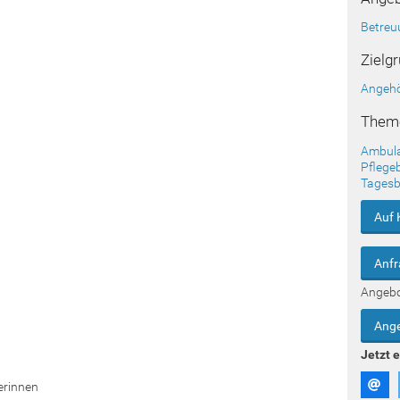
Betreu
Zielg
Angehö
Them
Ambula
Pflege
Tagesb
Auf 
Anfr
Angeb
Ange
Jetzt 
erinnen