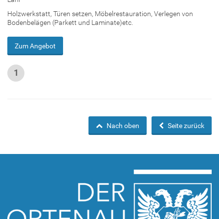
Holzwerkstatt, Türen setzen, Möbelrestauration, Verlegen von
Bodenbelägen (Parkett und Laminate)etc.
Zum Angebot
1
Nach oben
Seite zurück