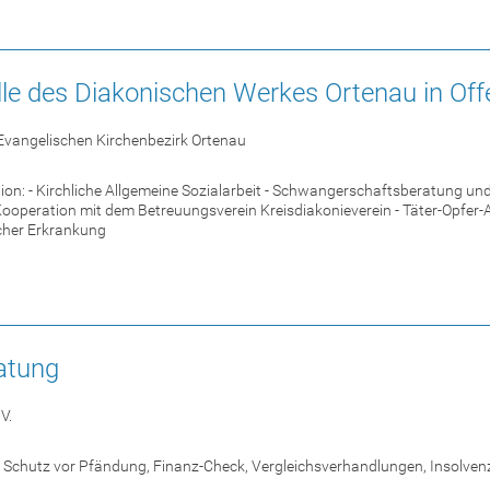
lle des Diakonischen Werkes Ortenau in Of
Evangelischen Kirchenbezirk Ortenau
on: - Kirchliche Allgemeine Sozialarbeit - Schwangerschaftsberatung un
Kooperation mit dem Betreuungsverein Kreisdiakonieverein - Täter-Opfer-
cher Erkrankung
atung
V.
Schutz vor Pfändung, Finanz-Check, Vergleichsverhandlungen, Insolvenz