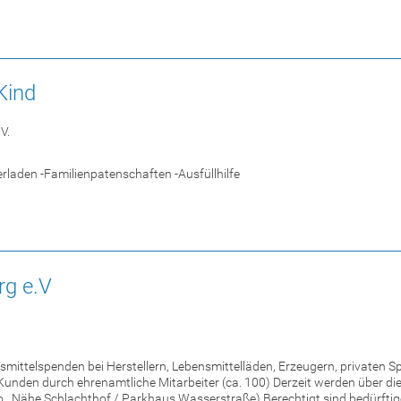
Kind
V.
erladen -Familienpatenschaften -Ausfüllhilfe
rg e.V
ittelspenden bei Herstellern, Lebensmittelläden, Erzeugern, privaten Sp
unden durch ehrenamtliche Mitarbeiter (ca. 100) Derzeit werden über die 
., Nähe Schlachthof / Parkhaus Wasserstraße) Berechtigt sind bedürfti