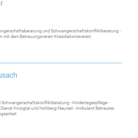
r
Schwangerschaftsberatung und Schwangerschaftskonfliktberatung -
on mit dem Betreuungsverein Kreisdiakonieverein
ausach
d Schwangerschaftskonfliktberatung - Kindertagespflege -
r Dienst Kinzigtal und Hohberg/Neuried - Ambulant Betreutes
ngsarbeit