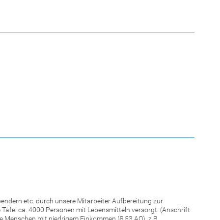
endern etc. durch unsere Mitarbeiter Aufbereitung zur
Tafel ca. 4000 Personen mit Lebensmitteln versorgt. (Anschrift
ge Menschen mit niedrigem Einkommen (§ 53 AO), z.B.