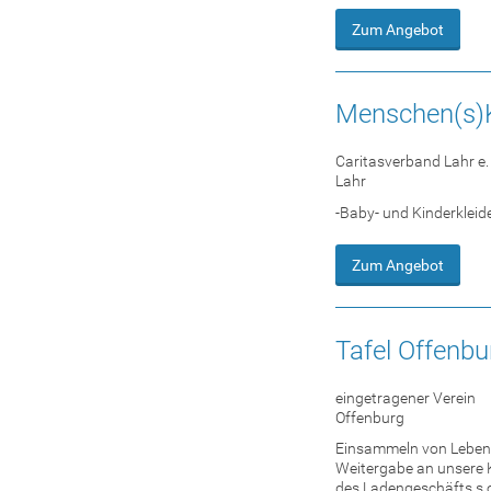
Zum Angebot
Menschen(s)
Caritasverband Lahr e. 
Lahr
-Baby- und Kinderkleid
Zum Angebot
Tafel Offenbu
eingetragener Verein
Offenburg
Einsammeln von Lebensm
Weitergabe an unsere K
des Ladengeschäfts s.o