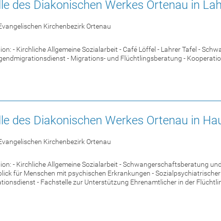
le des Diakonischen Werkes Ortenau in Lah
Evangelischen Kirchenbezirk Ortenau
on: - Kirchliche Allgemeine Sozialarbeit - Café Löffel - Lahrer Tafel - 
gendmigrationsdienst - Migrations- und Flüchtlingsberatung - Kooperati
lle des Diakonischen Werkes Ortenau in H
Evangelischen Kirchenbezirk Ortenau
on: - Kirchliche Allgemeine Sozialarbeit - Schwangerschaftsberatung un
blick für Menschen mit psychischen Erkrankungen - Sozialpsychiatrische
onsdienst - Fachstelle zur Unterstützung Ehrenamtlicher in der Flüchtli