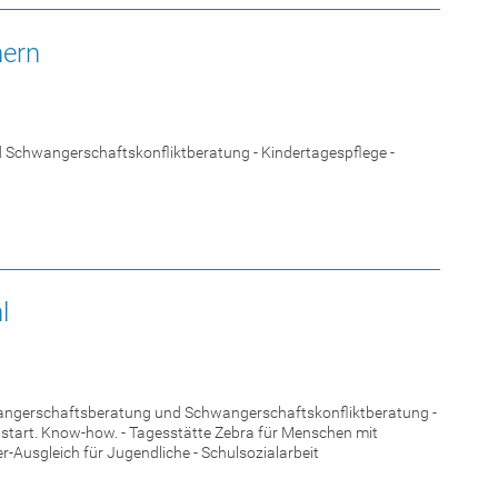
hern
d Schwangerschaftskonfliktberatung - Kindertagespflege -
l
chwangerschaftsberatung und Schwangerschaftskonfliktberatung -
eustart. Know-how. - Tagesstätte Zebra für Menschen mit
Ausgleich für Jugendliche - Schulsozialarbeit