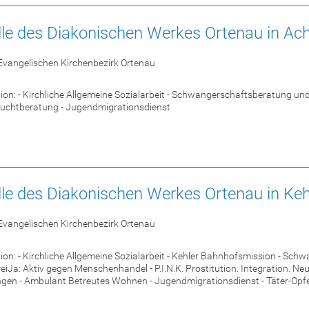
lle des Diakonischen Werkes Ortenau in Ac
Evangelischen Kirchenbezirk Ortenau
on: - Kirchliche Allgemeine Sozialarbeit - Schwangerschaftsberatung un
Suchtberatung - Jugendmigrationsdienst
le des Diakonischen Werkes Ortenau in Keh
Evangelischen Kirchenbezirk Ortenau
on: - Kirchliche Allgemeine Sozialarbeit - Kehler Bahnhofsmission - S
eiJa: Aktiv gegen Menschenhandel - P.I.N.K. Prostitution. Integration. N
en - Ambulant Betreutes Wohnen - Jugendmigrationsdienst - Täter-Opfer-