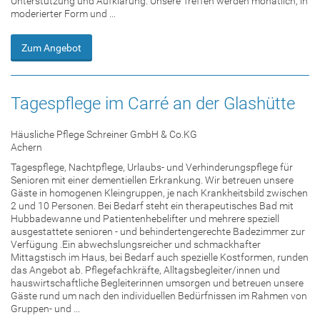
Unterstützung und Aufklärung. Unsere Treffen werden monatlich, in
moderierter Form und ...
Zum Angebot
Tagespflege im Carré an der Glashütte
Häusliche Pflege Schreiner GmbH & Co.KG
Achern
Tagespflege, Nachtpflege, Urlaubs- und Verhinderungspflege für
Senioren mit einer dementiellen Erkrankung. Wir betreuen unsere
Gäste in homogenen Kleingruppen, je nach Krankheitsbild zwischen
2 und 10 Personen. Bei Bedarf steht ein therapeutisches Bad mit
Hubbadewanne und Patientenhebelifter und mehrere speziell
ausgestattete senioren - und behindertengerechte Badezimmer zur
Verfügung .Ein abwechslungsreicher und schmackhafter
Mittagstisch im Haus, bei Bedarf auch spezielle Kostformen, runden
das Angebot ab. Pflegefachkräfte, Alltagsbegleiter/innen und
hauswirtschaftliche Begleiterinnen umsorgen und betreuen unsere
Gäste rund um nach den individuellen Bedürfnissen im Rahmen von
Gruppen- und ...