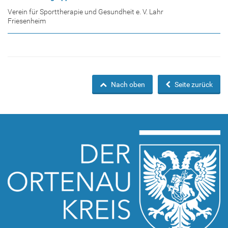
Verein für Sporttherapie und Gesundheit e. V. Lahr
Friesenheim
Nach oben
Seite zurück