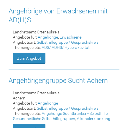
Angehörige von Erwachsenen mit
AD(H)S
Landratsamt Ortenaukreis
Angebote für:
Angehörige
,
Erwachsene
Angebotsart:
Selbsthilfegruppe / Gesprächskreis
Themengebiete:
ADS/ ADHS/ Hyperaktivität
Zum Angebot
Angehörigengruppe Sucht Achern
Landratsamt Ortenaukreis
Achern
Angebote für:
Angehörige
Angebotsart:
Selbsthilfegruppe / Gesprächskreis
Themengebiete:
Angehörige Suchtkranker - Selbsthilfe
,
Gesundheitliche Selbsthilfegruppen
,
Alkoholerkrankung