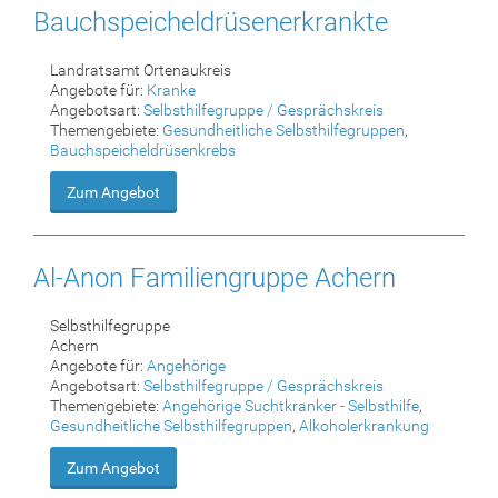
Bauchspeicheldrüsenerkrankte
Landratsamt Ortenaukreis
Angebote für:
Kranke
Angebotsart:
Selbsthilfegruppe / Gesprächskreis
Themengebiete:
Gesundheitliche Selbsthilfegruppen
,
Bauchspeicheldrüsenkrebs
Zum Angebot
Al-Anon Familiengruppe Achern
Selbsthilfegruppe
Achern
Angebote für:
Angehörige
Angebotsart:
Selbsthilfegruppe / Gesprächskreis
Themengebiete:
Angehörige Suchtkranker - Selbsthilfe
,
Gesundheitliche Selbsthilfegruppen
,
Alkoholerkrankung
Zum Angebot