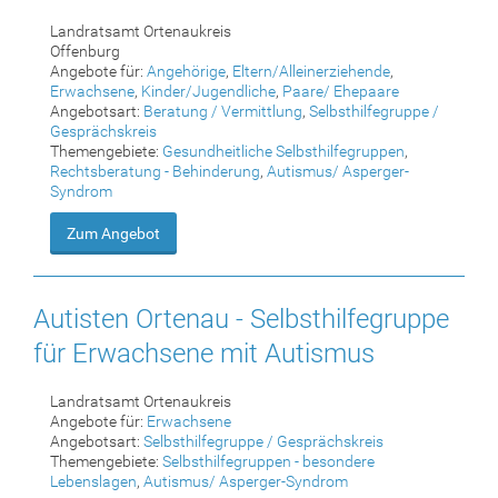
Landratsamt Ortenaukreis
Offenburg
Angebote für:
Angehörige
,
Eltern/Alleinerziehende
,
Erwachsene
,
Kinder/Jugendliche
,
Paare/ Ehepaare
Angebotsart:
Beratung / Vermittlung
,
Selbsthilfegruppe /
Gesprächskreis
Themengebiete:
Gesundheitliche Selbsthilfegruppen
,
Rechtsberatung - Behinderung
,
Autismus/ Asperger-
Syndrom
Zum Angebot
Autisten Ortenau - Selbsthilfegruppe
für Erwachsene mit Autismus
Landratsamt Ortenaukreis
Angebote für:
Erwachsene
Angebotsart:
Selbsthilfegruppe / Gesprächskreis
Themengebiete:
Selbsthilfegruppen - besondere
Lebenslagen
,
Autismus/ Asperger-Syndrom