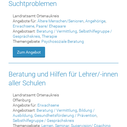
Suchtproblemen
Landratsamt Ortenaukreis
Angebote für:
Ältere Menschen/Senioren
,
Angehörige
,
Erwachsene
,
Paare/ Ehepaare
Angebotsart:
Beratung / Vermittlung
,
Selbsthilfegruppe /
Gesprächskreis
,
Therapie
Themengebiete:
Psychosoziale Beratung
Zum Angebot
Beratung und Hilfen für Lehrer/-innen
aller Schulen
Landratsamt Ortenaukreis
Offenburg
Angebote für:
Erwachsene
Angebotsart:
Beratung / Vermittlung
,
Bildung /
Ausbildung
,
Gesundheitsförderung / Prävention
,
Selbsthilfegruppe / Gesprächskreis
Themengebiete:
Lernen
,
Seminar
,
Supervision/ Coaching