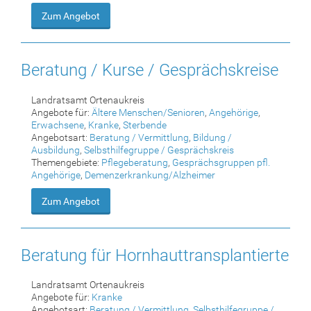
Zum Angebot
Beratung / Kurse / Gesprächskreise
Landratsamt Ortenaukreis
Angebote für:
Ältere Menschen/Senioren
,
Angehörige
,
Erwachsene
,
Kranke
,
Sterbende
Angebotsart:
Beratung / Vermittlung
,
Bildung /
Ausbildung
,
Selbsthilfegruppe / Gesprächskreis
Themengebiete:
Pflegeberatung
,
Gesprächsgruppen pfl.
Angehörige
,
Demenzerkrankung/Alzheimer
Zum Angebot
Beratung für Hornhauttransplantierte
Landratsamt Ortenaukreis
Angebote für:
Kranke
Angebotsart:
Beratung / Vermittlung
,
Selbsthilfegruppe /