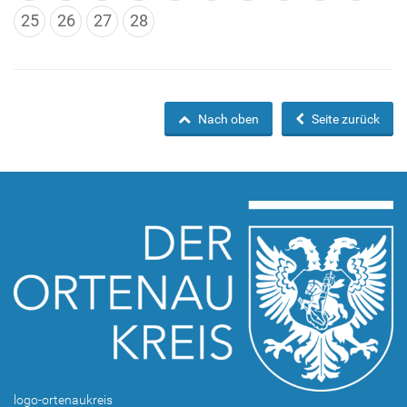
25
26
27
28
Nach oben
Seite zurück
logo-ortenaukreis