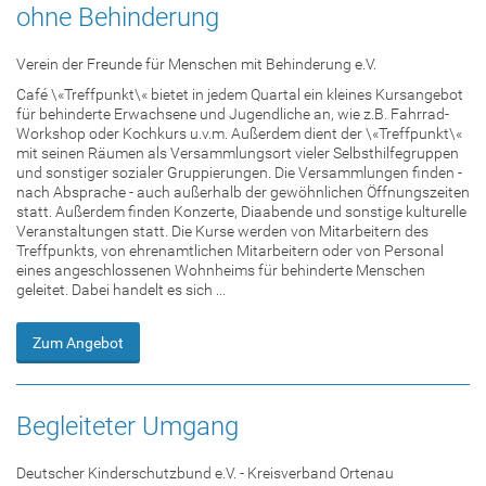
ohne Behinderung
Verein der Freunde für Menschen mit Behinderung e.V.
Café \«Treffpunkt\« bietet in jedem Quartal ein kleines Kursangebot
für behinderte Erwachsene und Jugendliche an, wie z.B. Fahrrad-
Workshop oder Kochkurs u.v.m. Außerdem dient der \«Treffpunkt\«
mit seinen Räumen als Versammlungsort vieler Selbsthilfegruppen
und sonstiger sozialer Gruppierungen. Die Versammlungen finden -
nach Absprache - auch außerhalb der gewöhnlichen Öffnungszeiten
statt. Außerdem finden Konzerte, Diaabende und sonstige kulturelle
Veranstaltungen statt. Die Kurse werden von Mitarbeitern des
Treffpunkts, von ehrenamtlichen Mitarbeitern oder von Personal
eines angeschlossenen Wohnheims für behinderte Menschen
geleitet. Dabei handelt es sich ...
Zum Angebot
Begleiteter Umgang
Deutscher Kinderschutzbund e.V. - Kreisverband Ortenau