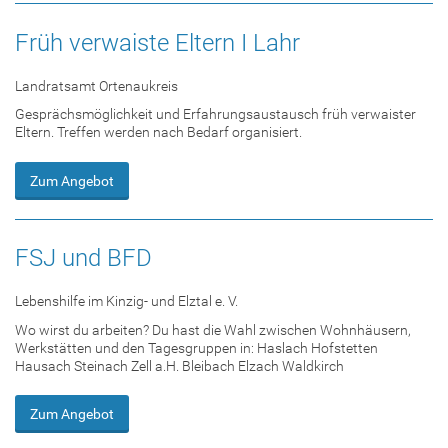
Früh verwaiste Eltern I Lahr
Landratsamt Ortenaukreis
Gesprächsmöglichkeit und Erfahrungsaustausch früh verwaister
Eltern. Treffen werden nach Bedarf organisiert.
Zum Angebot
FSJ und BFD
Lebenshilfe im Kinzig- und Elztal e. V.
Wo wirst du arbeiten? Du hast die Wahl zwischen Wohn­häu­sern,
Werk­stät­ten und den Ta­ges­grup­pen in: Haslach Hofstetten
Hausach Steinach Zell a.H. Bleibach Elzach Waldkirch
Zum Angebot