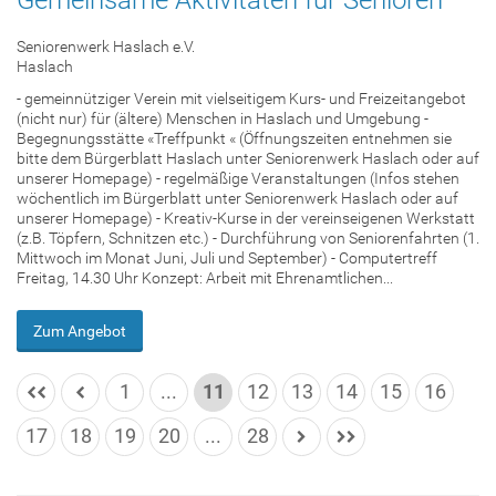
Seniorenwerk Haslach e.V.
Haslach
- gemeinnütziger Verein mit vielseitigem Kurs- und Freizeitangebot
(nicht nur) für (ältere) Menschen in Haslach und Umgebung -
Begegnungsstätte «Treffpunkt « (Öffnungszeiten entnehmen sie
bitte dem Bürgerblatt Haslach unter Seniorenwerk Haslach oder auf
unserer Homepage) - regelmäßige Veranstaltungen (Infos stehen
wöchentlich im Bürgerblatt unter Seniorenwerk Haslach oder auf
unserer Homepage) - Kreativ-Kurse in der vereinseigenen Werkstatt
(z.B. Töpfern, Schnitzen etc.) - Durchführung von Seniorenfahrten (1.
Mittwoch im Monat Juni, Juli und September) - Computertreff
Freitag, 14.30 Uhr Konzept: Arbeit mit Ehrenamtlichen...
Zum Angebot
1
...
11
12
13
14
15
16
17
18
19
20
...
28