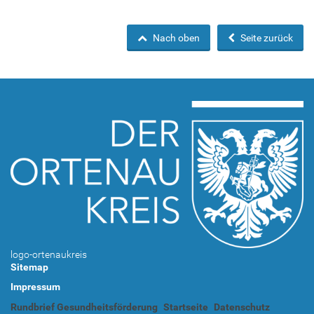
Nach oben
Seite zurück
logo-ortenaukreis
Sitemap
Impressum
Rundbrief Gesundheitsförderung
Startseite
Datenschutz