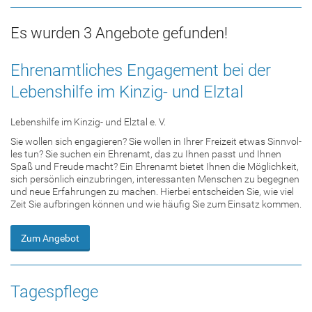
Es wurden 3 Angebote gefunden!
Ehrenamtliches Engagement bei der
Lebenshilfe im Kinzig- und Elztal
Lebenshilfe im Kinzig- und Elztal e. V.
Sie wol­len sich en­ga­gie­ren? Sie wol­len in Ihrer Frei­zeit etwas Sinn­vol­
les tun? Sie su­chen ein Eh­ren­amt, das zu Ihnen passt und Ihnen
Spaß und Freu­de macht? Ein Eh­ren­amt bie­tet Ihnen die Mög­lich­keit,
sich per­sön­lich ein­zu­brin­gen, in­ter­es­san­ten Men­schen zu be­geg­nen
und neue Er­fah­run­gen zu ma­chen. Hier­bei ent­schei­den Sie, wie viel
Zeit Sie auf­brin­gen kön­nen und wie häu­fig Sie zum Ein­satz kom­men.
Zum Angebot
Tagespflege