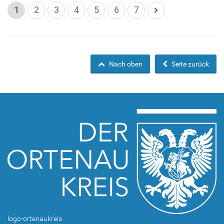
1
2
3
4
5
6
7
Nach oben
Seite zurück
logo-ortenaukreis