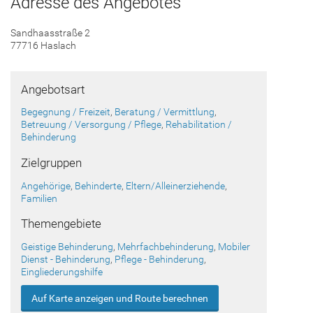
Adresse des Angebotes
Sandhaasstraße 2
77716 Haslach
Angebotsart
Begegnung / Freizeit
,
Beratung / Vermittlung
,
Betreuung / Versorgung / Pflege
,
Rehabilitation /
Behinderung
Zielgruppen
Angehörige
,
Behinderte
,
Eltern/Alleinerziehende
,
Familien
Themengebiete
Geistige Behinderung
,
Mehrfachbehinderung
,
Mobiler
Dienst - Behinderung
,
Pflege - Behinderung
,
Eingliederungshilfe
Auf Karte anzeigen und Route berechnen