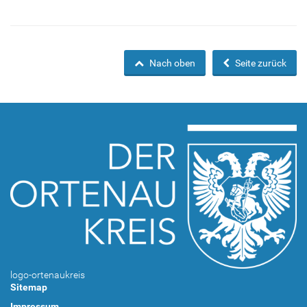
Nach oben
Seite zurück
logo-ortenaukreis
Sitemap
Impressum