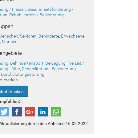
ung / Freizeit
,
Gesundheitsförderung /
tion
,
Rehabilitation / Behinderung
ruppen
 Menschen/Senioren
,
Behinderte
,
Erwachsene
,
n
,
Männer
engebiete
nung
,
Behindertensport
,
Bewegung
,
Freizeit /
ung - Alter
,
Rehabilitation - Behinderung
,
 Durchblutungsstörung
ot merken
bot drucken
empfehlen:
 Aktualisierung durch den Anbieter: 16.02.2022