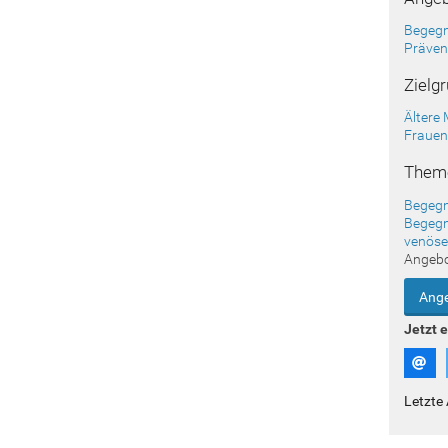
Begegn
Präven
Zielg
Ältere
Fraue
Them
Begeg
Begegn
venöse
Angeb
Ange
Jetzt 
Letzte