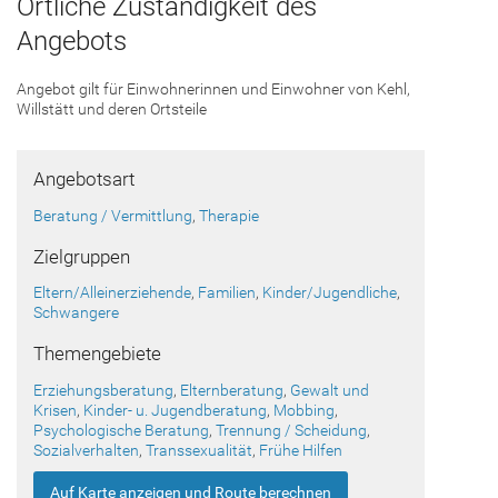
Örtliche Zuständigkeit des
Angebots
Angebot gilt für Einwohnerinnen und Einwohner von Kehl,
Willstätt und deren Ortsteile
Angebotsart
Beratung / Vermittlung
,
Therapie
Zielgruppen
Eltern/Alleinerziehende
,
Familien
,
Kinder/Jugendliche
,
Schwangere
Themengebiete
Erziehungsberatung
,
Elternberatung
,
Gewalt und
Krisen
,
Kinder- u. Jugendberatung
,
Mobbing
,
Psychologische Beratung
,
Trennung / Scheidung
,
Sozialverhalten
,
Transsexualität
,
Frühe Hilfen
Auf Karte anzeigen und Route berechnen