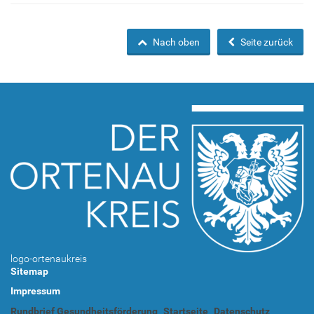
Nach oben
Seite zurück
logo-ortenaukreis
Sitemap
Impressum
Rundbrief Gesundheitsförderung
Startseite
Datenschutz