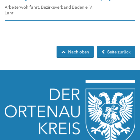
Arbeiterwohlfahrt, Bezirksverband Baden e. V.
Lahr
Nach oben
Seite zurück