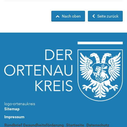
Nach oben
Seite zurück
logo-ortenaukreis
Sitemap
Impressum
Rundbrief Gesundheitsförderung
Startseite
Datenschutz