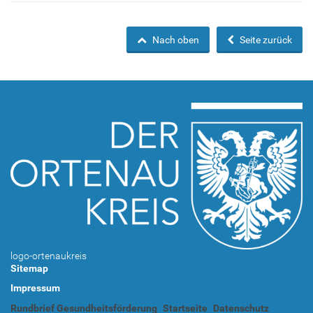
Nach oben
Seite zurück
logo-ortenaukreis
Sitemap
Impressum
Rundbrief Gesundheitsförderung
Startseite
Datenschutz