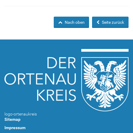
Nach oben
Seite zurück
logo-ortenaukreis
Sitemap
Impressum