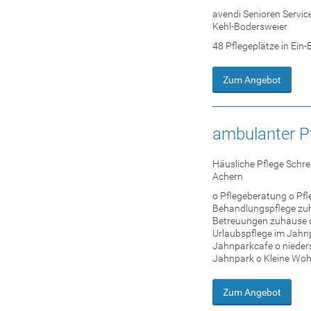
avendi Senioren Servi
Kehl-Bodersweier
48 Pflegeplätze in Ei
Zum Angebot
ambulanter Pf
Häusliche Pflege Schr
Achern
o Pflegeberatung o Pf
Behandlungspflege zu
Betreuungen zuhause o 
Urlaubspflege im Jahn
Jahnparkcafe o nieder
Jahnpark o Kleine Woh
Zum Angebot