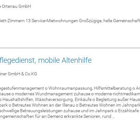
ce Ortenau GmbH
n-Bett-Zimmern 13 Service-Mietwohnungen Großzügige, helle Gemeinschaf
legedienst, mobile Altenhilfe
einer GmbH & Co.KG
legestufenmanagement o Wohnraumanpassung, Hilfsmittelberatung o Amb
hause o modernes Wundmanagement zuhause o moderne nichtmedikamen
Haushaltshilfen, Wäscheversorgung, Einkäufe o Begleitung außer Haus, 
park o Betreutes Wohnen an der Illenau o Betreutes Wohnen im Jahnpark
schwellige Betreuungsleistungen zuhause und im Jahnpark o Erzählcafe
ngemeinschaften für an Demenz erkrankte Senioren, rund ...