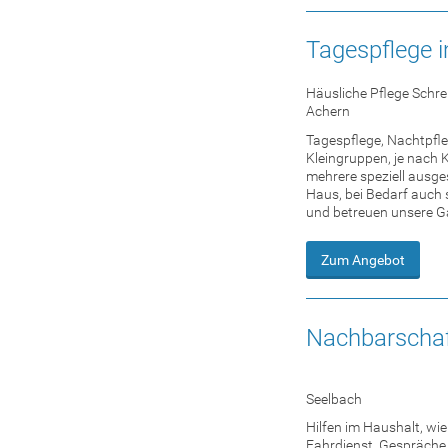
Tagespflege i
Häusliche Pflege Schr
Achern
Tagespflege, Nachtpfle
Kleingruppen, je nach 
mehrere speziell ausg
Haus, bei Bedarf auch 
und betreuen unsere Gä
Zum Angebot
Nachbarschaf
Seelbach
Hilfen im Haushalt, wi
Fahrdienst, Gespräche,