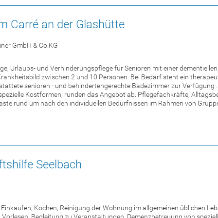
m Carré an der Glashütte
einer GmbH & Co.KG
ge, Urlaubs- und Verhinderungspflege für Senioren mit einer dementiell
Krankheitsbild zwischen 2 und 10 Personen. Bei Bedarf steht ein therap
estattete senioren - und behindertengerechte Badezimmer zur Verfügung 
spezielle Kostformen, runden das Angebot ab. Pflegefachkräfte, Alltagsb
ste rund um nach den individuellen Bedürfnissen im Rahmen von Gruppen
tshilfe Seelbach
e Einkaufen, Kochen, Reinigung der Wohnung im allgemeinen üblichen Le
 Vorlesen, Begleitung zu Veranstaltungen. Demenzbetreuung von speziell