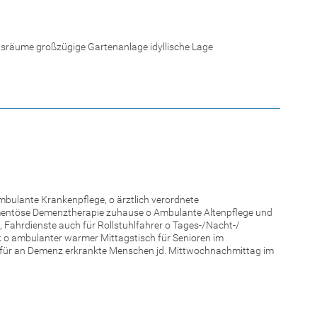
tsräume großzügige Gartenanlage idyllische Lage
ulante Krankenpflege, o ärztlich verordnete
töse Demenztherapie zuhause o Ambulante Altenpflege und
Fahrdienste auch für Rollstuhlfahrer o Tages-/Nacht-/
 o ambulanter warmer Mittagstisch für Senioren im
 für an Demenz erkrankte Menschen jd. Mittwochnachmittag im