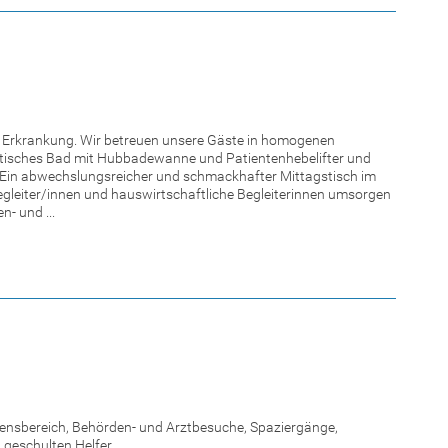
en Erkrankung. Wir betreuen unsere Gäste in homogenen
eutisches Bad mit Hubbadewanne und Patientenhebelifter und
.Ein abwechslungsreicher und schmackhafter Mittagstisch im
egleiter/innen und hauswirtschaftliche Begleiterinnen umsorgen
- und ...
bensbereich, Behörden- und Arztbesuche, Spaziergänge,
 geschulten Helfer