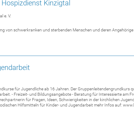
Hospizdienst Kinzigtal
l e. V.
ung von schwerkranken und sterbenden Menschen und deren Angehörige i
gendarbeit
dkurse für Jugendliche ab 16 Jahren. Der Gruppenleitendengrundkurs qualif
rbeit. - Freizeit- und Bildungsangebote - Beratung für Interessierte am F
sprechpartnerin für Fragen, Ideen, Schwierigkeiten in der kirchlichen Jugen
odischen Hilfsmitteln für Kinder- und Jugendarbeit mehr Infos auf: www.