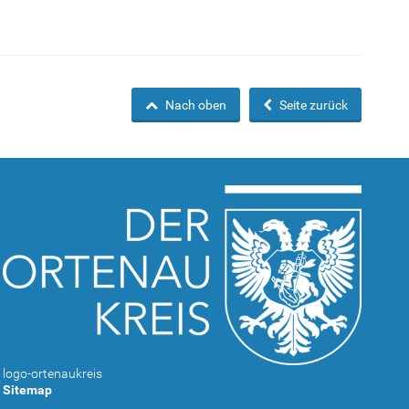
Nach oben
Seite zurück
logo-ortenaukreis
Sitemap