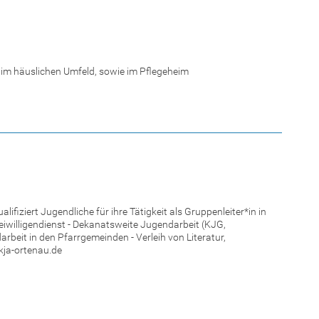
m häuslichen Umfeld, sowie im Pflegeheim
iziert Jugendliche für ihre Tätigkeit als Gruppenleiter*in in
reiwilligendienst - Dekanatsweite Jugendarbeit (KJG,
darbeit in den Pfarrgemeinden - Verleih von Literatur,
kja-ortenau.de