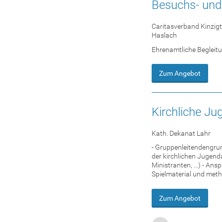
Besuchs- und 
Caritasverband Kinzigta
Haslach
Ehrenamtliche Begleit
Zum Angebot
Kirchliche Ju
Kath. Dekanat Lahr
- Gruppenleitendengrun
der kirchlichen Jugenda
Ministranten, ...) - An
Spielmaterial und meth
Zum Angebot