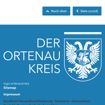
Nach oben
Seite zurück
logo-ortenaukreis
Sitemap
Impressum
Rundbrief Gesundheitsförderung
Startseite
Datenschutz