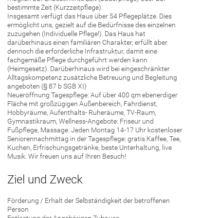
bestimmte Zeit (Kurzzeitpflege).
Insgesamt verfügt das Haus über 54 Pflegeplätze. Dies
ermöglicht uns, gezielt auf die Bedürfnisse des einzelnen
zuzugehen (Individuelle Pflege!). Das Haus hat
darüberhinaus einen familiären Charakter, erfüllt aber
dennoch die erforderliche Infrastruktur, damit eine
fachgemäße Pflege durchgeführt werden kann
(Heimgesetz). Darüberhinaus wird bei eingeschränkter
Alltagskompetenz zusätzliche Betreuung und Begleitung
angeboten (§ 87 b SGB XI)
Neueröffnung Tagespflege: Auf über 400 qm ebenerdiger
Fläche mit großzügigen Außenbereich, Fahrdienst,
Hobbyräume, Aufenthalts- Ruheräume, TV-Raum,
Gymnastikraum, Wellness-Angebote: Friseur und
Fußpflege, Massage. Jeden Montag 14-17 Uhr kostenloser
Seniorennachmittag in der Tagespflege: gratis Kaffee, Tee,
Kuchen, Erfrischungsgetränke, beste Unterhaltung, live
Musik. Wir freuen uns auf Ihren Besuch!
Ziel und Zweck
Förderung / Erhalt der Selbständigkeit der betroffenen
Person
Entlastung der Angehörigen Zuhause.