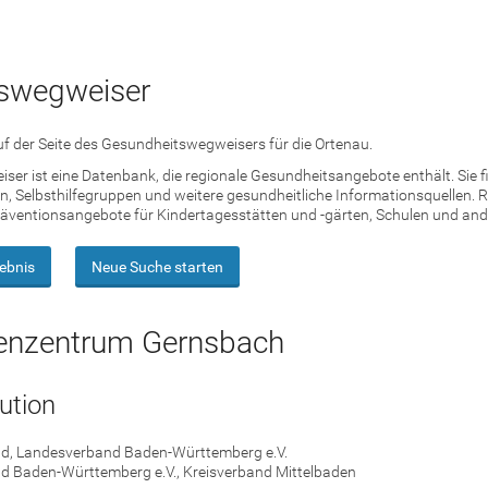
swegweiser
f der Seite des Gesundheitswegweisers für die Ortenau.
er ist eine Datenbank, die regionale Gesundheitsangebote enthält. Sie 
, Selbsthilfegruppen und weitere gesundheitliche Informationsquellen. R
äventionsangebote für Kindertagesstätten und -gärten, Schulen und ande
ebnis
Neue Suche starten
enzentrum Gernsbach
tution
nd, Landesverband Baden-Württemberg e.V.
nd Baden-Württemberg e.V., Kreisverband Mittelbaden