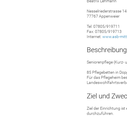
Beatrix Lehmann
Nesselriederstrasse 14
77767 Appenweier
Tel: 07805/919711
Fax: 07805/919713
Internet:
www.asb-mitt
Beschreibung
Seniorenpflege (Kurz- u
85 Pflegebetten in Dop
Für das Pflegeheim be
Landeswohlfahrtsver
Ziel und Zwe
Ziel der Einrichtung ist
durchzuführen.