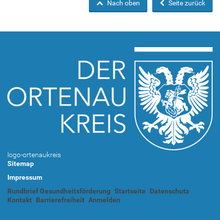
Nach oben
Seite zurück
logo-ortenaukreis
Sitemap
Impressum
Rundbrief Gesundheitsförderung
Startseite
Datenschutz
Kontakt
Barrierefreiheit
Anmelden