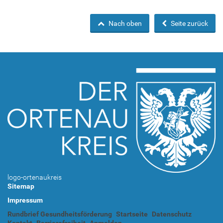
Nach oben
Seite zurück
logo-ortenaukreis
Sitemap
Impressum
Rundbrief Gesundheitsförderung
Startseite
Datenschutz